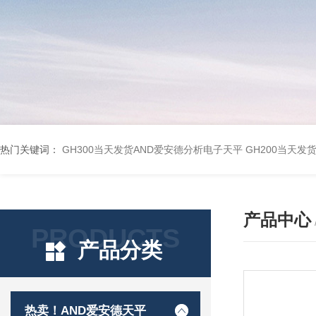
热门关键词：
GH300当天发货AND爱安德分析电子天平
GH200当天发
产品中心
PRODUCTS
产品分类
热卖！AND爱安德天平