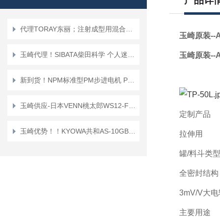
产品详
代理TORAY东丽；注射成型用混合喷嘴“TMN系列”TMN16*TMN20
玉崎原装--
玉崎代理！SIBATA柴田科学 个人迷你泵 PMP-001 空气采样泵
玉崎原装--
新到货！NPM标准型PM步进电机 PFC25-48D1
玉崎供应-日本VENN桃太郎WS12-F-65A电磁阀
定制产品
玉崎优势！！KYOWA共和AS-10GB传感器
拉伸用
罐/料斗类
全密封结构
3mV/V
主要用途