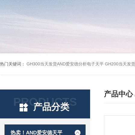
热门关键词：
GH300当天发货AND爱安德分析电子天平
GH200当天发
产品中心
PRODUCTS
产品分类
热卖！AND爱安德天平