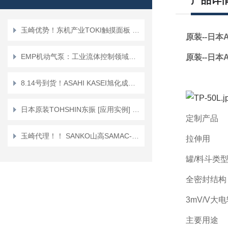
产品详
玉崎优势！东机产业TOKI触摸面板 TP-200EL型粘度计
原装--日本
EMP机动气泵：工业流体控制领域的高效解决方案
原装--日本
8.14号到货！ASAHI KASEI旭化成胶水分配器DM-350
日本原装TOHSHIN东振 [应用实例] 叶片泵
定制产品
玉崎代理！！ SANKO山高SAMAC-FN 一体型膜厚计
拉伸用
罐/料斗类
全密封结构
3mV/V
主要用途