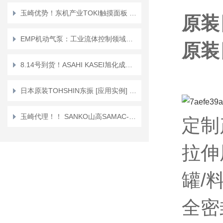
玉崎优势！东机产业TOKI触摸面板 TP-200EL型粘度计
原装
EMP机动气泵：工业流体控制领域的高效解决方案
原装
8.14号到货！ASAHI KASEI旭化成胶水分配器DM-350
日本原装TOHSHIN东振 [应用实例] 叶片泵
玉崎代理！！ SANKO山高SAMAC-FN 一体型膜厚计
定制
拉伸
罐/
全密