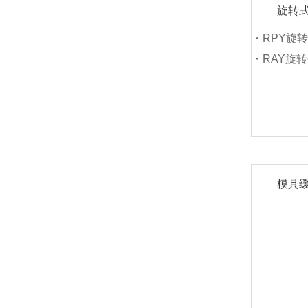
旋转
・RPY旋
・RAY旋
模具