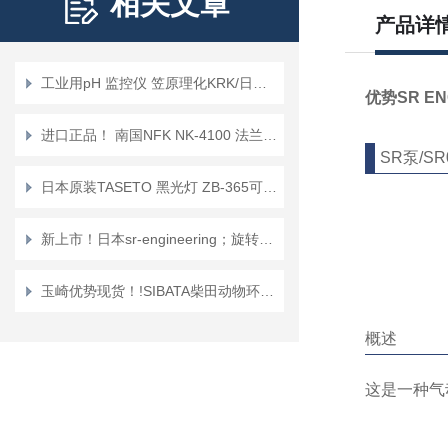
相关文章
产品详
工业用pH 监控仪 笠原理化KRK/日本 产品编号：PC-502
优势SR E
进口正品！ 南国NFK NK-4100 法兰式（带状编织）软管
SR泵/SR0
日本原装TASETO 黑光灯 ZB-365可以轻松观察焊道
新上市！日本sr-engineering；旋转接头JS-03R
玉崎优势现货！!SIBATA柴田动物环境控制装置BECSEA-S
概述
这是一种气