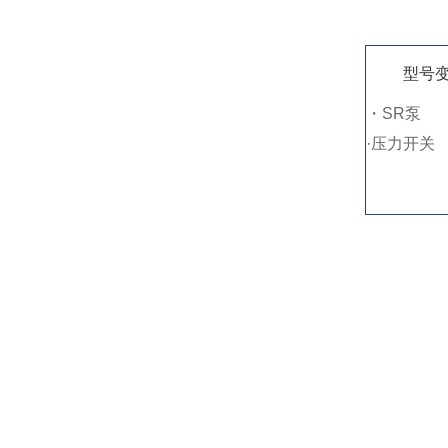
型号
・SR泵
·压力开关