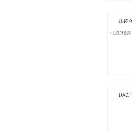
压铸
・LZD模
UAC