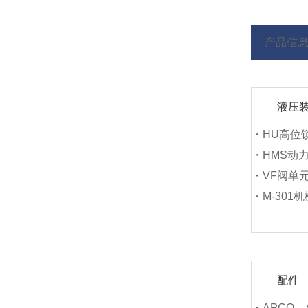
产品信
液压
・HU高位
・HMS动
・VF阀单
・M-301
配件
・APCO、