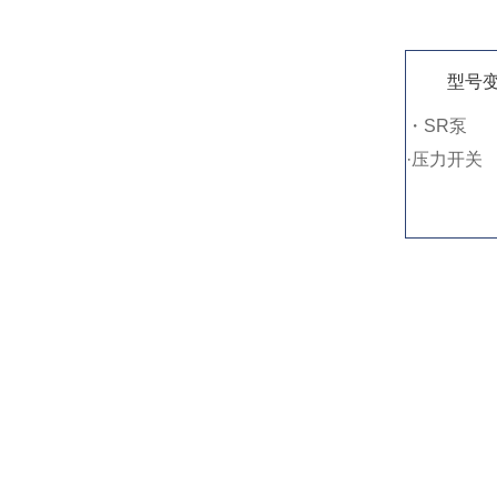
型号
・SR泵
·压力开关