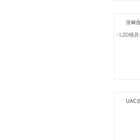
压铸
・LZD模
UAC