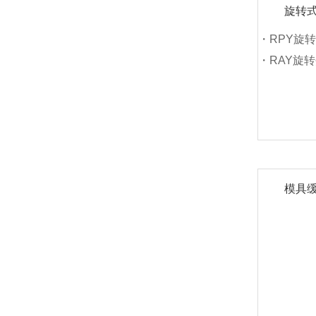
旋转
・RPY旋
・RAY旋
模具