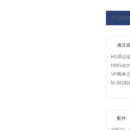
产品信
液压
・HU高位
・HMS动
・VF阀单
・M-301
配件
・APCO、