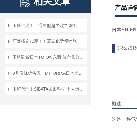
相关文章
产品详
玉崎代理！！通用型超声波气体流量计 GF-2500
日本SR E
厂商指定代理！！写真化学搅拌脱泡机 SK-300SII
SR泵/SR0
玉崎到货日本TORAY东丽 氧含量分析仪 LC-450A
8月份优势供应！MITORIKA日本米特里卡紫外线灯管HISCO-239-0354
玉崎代理！SIBATA柴田科学 个人迷你泵 PMP-001 空气采样泵
概述
这是一种气