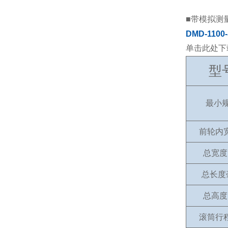
■带模拟测
DMD-1100
单击此处下
型
最小
前轮内
总宽度
总长度
总高度
滚筒行