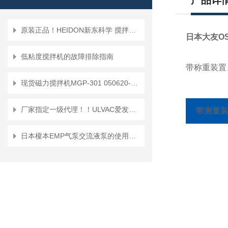
产品详
原装正品！HEIDON新东科学 搅拌器BLW1200
日本大友OS
低粘度搅拌机的故障排除指南
带称重装置
现货磁力搅拌机MGP-301 050620-301
厂家指定一级代理！！ULVAC爱发科螺杆式干式真空泵LS300A-C
带测量
日本榎本EMP气泵交流液泵的使用意义