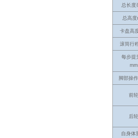
总长度
总高度
卡盘高
滚筒行
每步提
mm
脚部操作
前
后
自身体重