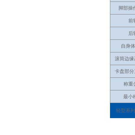
脚部操
前
后
自身体
滚筒边缘
卡盘部分
称重
最小秤
轻型系列