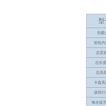
型
负载
前轮内
总宽
总长
总高
卡盘高
滚筒行
每步提升