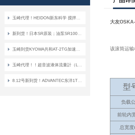
产品详
玉崎代理！HEIDON新东科学 搅拌器BLW300Saf
大友OSKA
新到货！日本SR原装；油泵SR10012D-A2液压泵全新库存
该滚筒运输
玉崎到货KYOWA共和AT-2TG加速度传感器
玉崎代理！！超音波液体流量計（LF-2000）
8.12号新到货！ADVANTEC东洋1TM-1S-MV单不锈钢外壳1TM型
型
负载
前轮内
总宽度