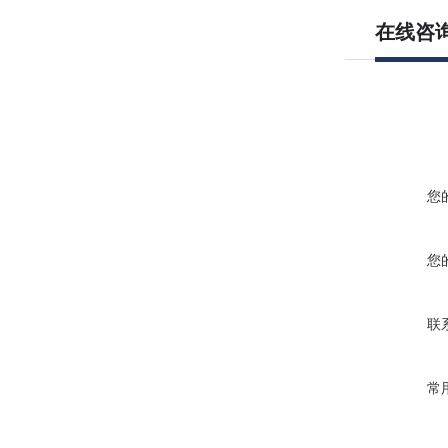
在线咨
您
您
联
常