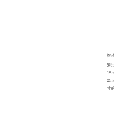
摆动
通
15
05
寸