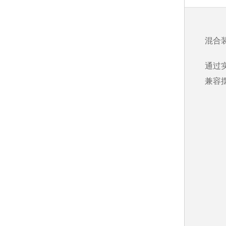
高
混合
PT
通过
兼容摆
板
74
三