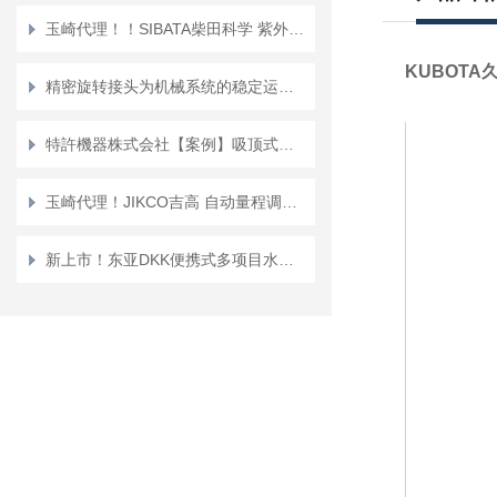
玉崎代理！！SIBATA柴田科学 紫外线强度计 UVIC-254
KUBOTA
精密旋转接头为机械系统的稳定运行提供了有力保障
特許機器株式会社【案例】吸顶式空调室内机引起桌面振动的防振措施
玉崎代理！JIKCO吉高 自动量程调节功能 氧气浓度计 JKO--ALD3
新上市！东亚DKK便携式多项目水质计 WQC-40