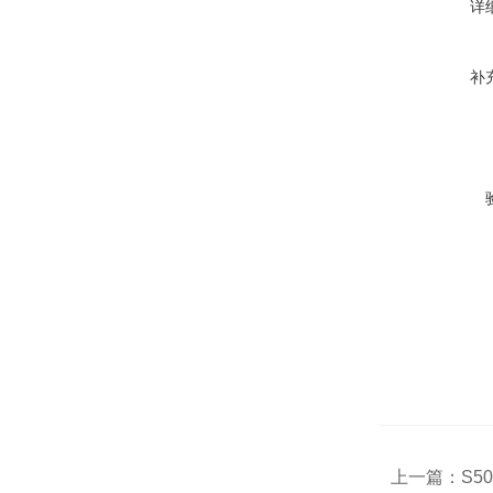
详
补
电动
■门
■只
配备
上一篇：
S5