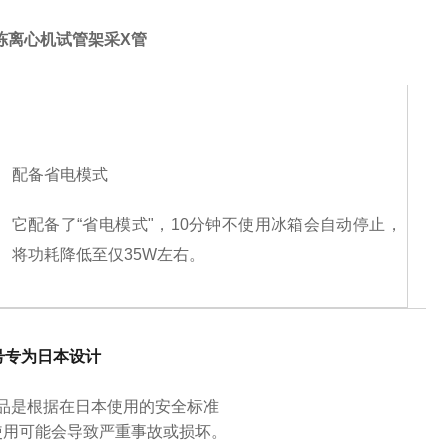
冷冻离心机试管架采X管
适合实验室工作台的尺寸
配备省电模式
即使您在离心机旁边工作，也不会产生令人不快的废气。
它配备了“省电模式"，10分钟不使用冰箱会自动停止，
3520 设计紧凑，宽度为 29 厘米 x 深度为 48.4 厘米。
将功耗降低至仅35W左右。
3520是作为个人使用的离心机而开发的，可以放置在实
验室工作台上工作空间旁边，根据需要进行离心操作。
因
方便的内存刷新
此，设计为从离心机前部吸入空气，从顶部后部排出，因
此您可以使用它而不必担心排出的空气令人不快。
以前，当旋转样品时，您必须按住旋转键，但 3520 配备
号专为日本设计
了内存刷新键。
品是根据在日本使用的安全标准
降速时长按一次内存冲洗键，该键会自动记住离心时间，
使用MA-2024时，
使用可能会导致严重事故或损坏。
下次只需按内存冲洗键即可降速。
样品温度将在4℃保持14秒。