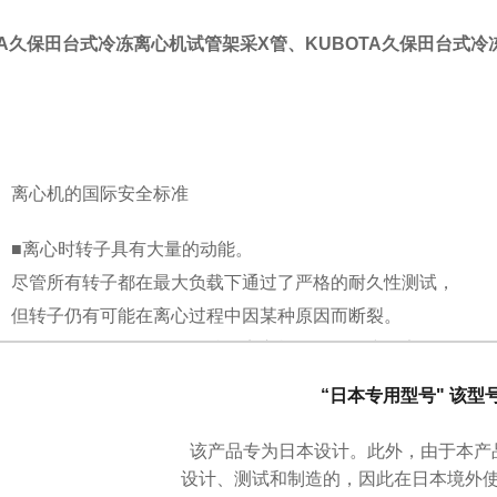
TA久保田台式冷冻离心机试管架采X管
、
KUBOTA久保田台式
离心机的国际安全标准
放入和取出微管是一件痛苦的事......"
■离心时转子具有大量的动能。
我们通过转子设计回应了客户的反馈。
尽管所有转子都在最大负载下通过了严格的耐久性测试，
我们听说，将微管一根一根地从离心机转子上插入和取出
但转子仍有可能在离心过程中因某种原因而断裂。
界面设计易于使用
是相当困难的。
■符合IEC61010-2-020标准的离心机可确保用户的安全，
520 的转子专为轻松拆卸管子而设计，使日常任务变得
即使在离心过程中转子破裂，碎片也能被容纳在离心机
温度、转速、时间可以通过独立的旋钮和上下键进行操作
“日本专用型号" 该型
更加轻松。
内。
和设置，操作直观。
该产品专为日本设计。
此外，由于本产
设计、测试和制造的，因此在日本境外