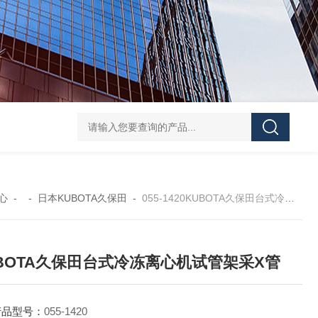
GH252当天发货AND爱安德分析电子天平
SJ-210当天发货三丰/Mituto
心
- -
日本KUBOTA久保田
-
055-1420KUBOTA久保田台式冷冻离心机试管架采X管
BOTA久保田台式冷冻离心机试管架采X管
产品型号：
055-1420