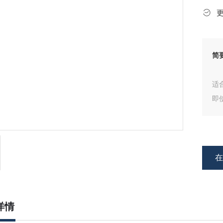
简
适
即
详情