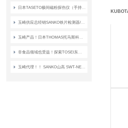
日本TASETO极间磁粉探伤仪（手持磁铁）NC-1Y/NC-2Y
KUBO
玉崎供应总经销SANKO铁片检测器/检针器“APA-3000”
玉崎产品！日本THOMAS托马斯科学 TRL-C20 工业循环水冷却装置
非食品领域也受益！探索TOSEI东精真空包装机的多功能性
“
玉崎代理！！ SANKO山高 SWT-NEO-BT 双型薄膜厚度计！新品
3