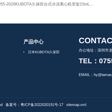
055-2020KUBOTA久保田台式冷冻离心机管架15mL锥形
需适配器即可
心 PCR 管
A-2724 转子还具有用于 0.2mL PCR 管
CONTAC
产品中心
孔和用于 2mL 管的孔内的 0.5mL 管。
如，如果您正在旋转 0.2mL PCR 管，
办公地址：深圳市龙
日本KUBOTA久保田
无需使用适配器即可将其离心。
TEL：0755
EMAIL：hy@tamasa
ved
备案号：粤ICP备2022020191号-17
sitemap.xml