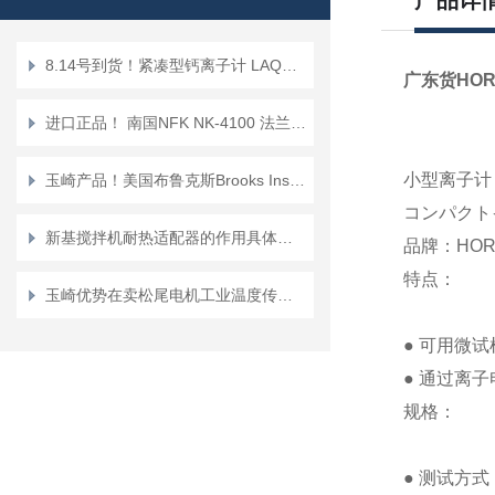
产品详
8.14号到货！紧凑型钙离子计 LAQUAtwin/防水 Ca+ Ca-11
广东货HOR
进口正品！ 南国NFK NK-4100 法兰式（带状编织）软管
小型离子计 
玉崎产品！美国布鲁克斯Brooks Instrument GF-125-XSDO-SH48 030L流量计
コンパクトイ
新基搅拌机耐热适配器的作用具体是什么?
品牌：HOR
特点：
玉崎优势在卖松尾电机工业温度传感器MQT8KT 100XD
● 可用微试
● 通过离
规格：
● 测试方