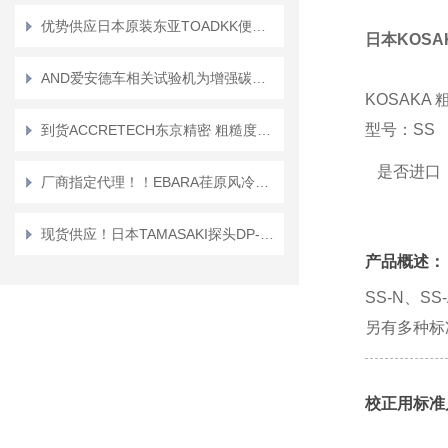
优势供应日本原装东亚TOADKK便携式溶解氧计DO-31P
日本KOSA
AND爱安德车相关试验机为增强碳中和的模拟工具和开发工具做出贡献
KOSAKA
型号：SS
到货ACCRETECH东京精密 粗糙度测试仪HANDYSURF+40
是否进口
厂商指定代理！！EBARA荏原风冷干式真空泵 EV-A10
现货供应！日本TAMASAKI探头DP-100A/DP-100CM
产品概述：
SS-N、SS
另有多种标
校正用标准