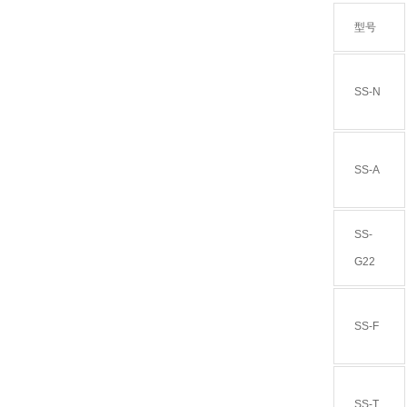
型号
SS-N
SS-A
SS-
G22
SS-F
SS-T