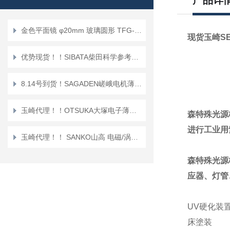
产品详
金色平面镜 φ20mm 玻璃圆形 TFG-20C05-10 [SIGMAKOKI CO., LTD.]
现货玉崎S
优势现货！！SIBATA柴田科学参考流量计 FC-L1
8.14号到货！SAGADEN嵯峨电机薄型安装强光 SL-8W-N [SAGA] 长轻薄型安装
玉崎代理！！OTSUKA大塚电子薄膜厚度监测仪 FE-300F
森特殊光源
进行工业用
玉崎代理！！ SANKO山高 电磁/涡流涂层测厚仪SWT-7200Ⅳ
森特殊光源
应器、灯管
UV硬化装
床塗装