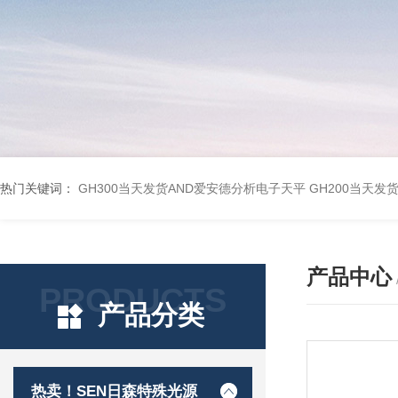
热门关键词：
GH300当天发货AND爱安德分析电子天平
GH200当天发
产品中心
PRODUCTS
产品分类
热卖！SEN日森特殊光源