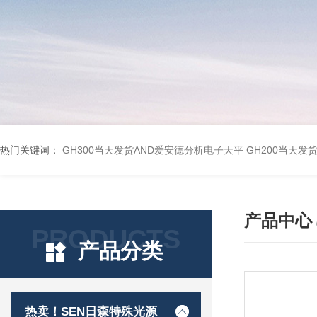
热门关键词：
GH300当天发货AND爱安德分析电子天平
GH200当天发
产品中心
PRODUCTS
产品分类
热卖！SEN日森特殊光源