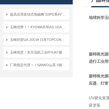
产品详
超高压用直动式电磁阀“SSPD系列”正品KEIHIN京浜
地球科学玉
玉崎优势！！KYOWA共和AS-1GA传感器
玉崎到货UA-20CW 日本TOPCON拓普康 亮度色度均匀性测量器
玉崎现货！东京流机工业RYUKI 螺纹微型浮子流量开关 KSPB
森特殊光源
进行工业用
厂商指定代理！！SANKO山高 X射线荧光涂层测厚仪 EX-851
森特殊光源
应器、灯管
UV硬化装
床塗装