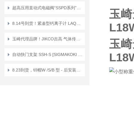
超高压用直动式电磁阀“SSPD系列”正品KEIHIN京浜
玉崎
8.14号到货！紧凑型钙离子计 LAQUAtwin/防水 Ca+ Ca-11
L18
玉崎代理品牌！JIKCO吉高 气体传感器单元 低漂移抗干扰 GT－ＨＤ
玉崎
L18
自动快门支架 SSH-S [SIGMAKOKI CO., LTD.]
8.23到货，锌帽W /S/B 型 - 后安装锚栓 Sanko Techno锌帽W-12X19