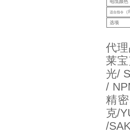
电缆颜色
（
适合指令
选项
代理
莱宝
光/ 
/ N
精密
克/
/SA