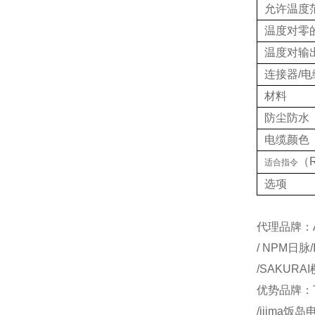
允许温度
温度对零
温度对输
连接器/电
材料
防尘防水
电缆颜色
（
适合指令
选项
代理品牌：AI
/ NPM日脉
/SAKURA
优势品牌：T
/ijima饭