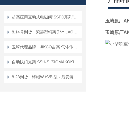
产品详
超高压用直动式电磁阀“SSPD系列”正品KEIHIN京浜
玉崎原厂A
8.14号到货！紧凑型钙离子计 LAQUAtwin/防水 Ca+ Ca-11
玉崎原厂A
玉崎代理品牌！JIKCO吉高 气体传感器单元 低漂移抗干扰 GT－ＨＤ
自动快门支架 SSH-S [SIGMAKOKI CO., LTD.]
8.23到货，锌帽W /S/B 型 - 后安装锚栓 Sanko Techno锌帽W-12X19