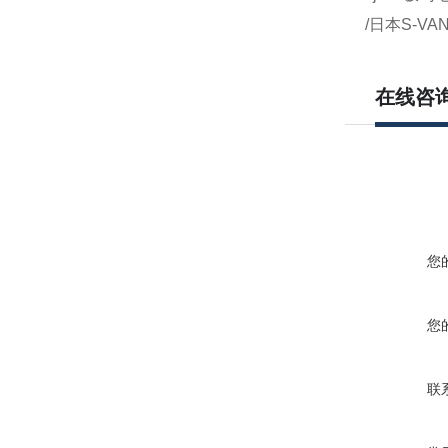
/日本S-VA
在线咨
您
您
联