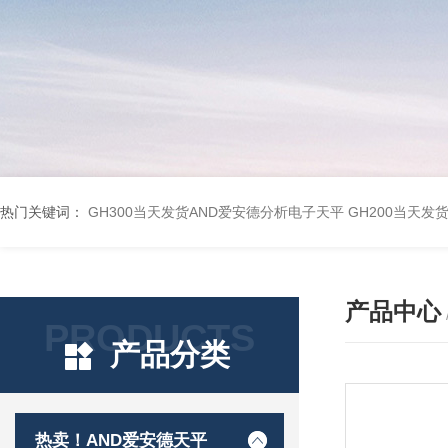
热门关键词：
GH300当天发货AND爱安德分析电子天平
GH200当天发
产品中心
PRODUCTS
产品分类
热卖！AND爱安德天平