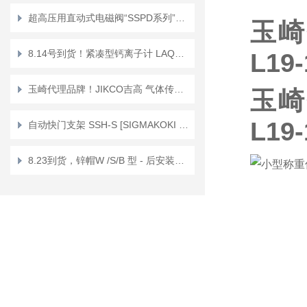
超高压用直动式电磁阀“SSPD系列”正品KEIHIN京浜
玉崎
8.14号到货！紧凑型钙离子计 LAQUAtwin/防水 Ca+ Ca-11
L19
玉崎代理品牌！JIKCO吉高 气体传感器单元 低漂移抗干扰 GT－ＨＤ
玉崎
L19
自动快门支架 SSH-S [SIGMAKOKI CO., LTD.]
8.23到货，锌帽W /S/B 型 - 后安装锚栓 Sanko Techno锌帽W-12X19