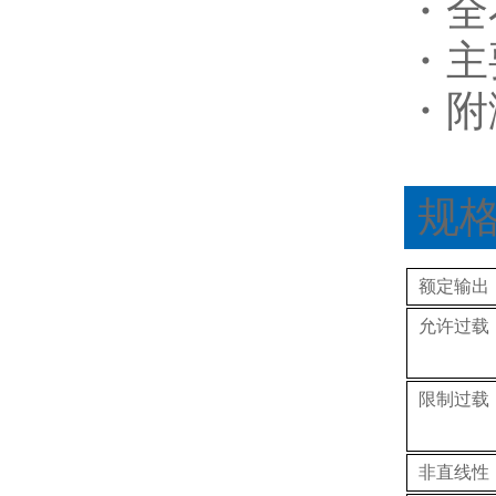
・全
・主
・附
规
额定输出
允许过载
限制过载
非直线性