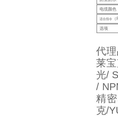
电缆颜色
（
适合指令
选项
代理
莱宝
光/ 
/ N
精密
克/