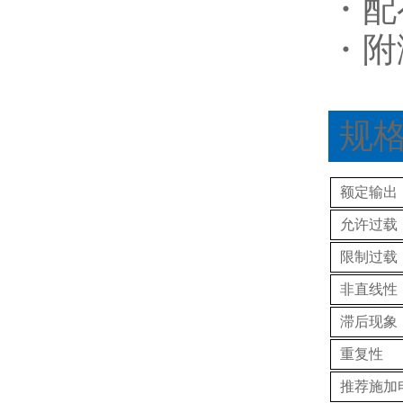
・配
・附
规
额定输出
允许过载
限制过载
非直线性
滞后现象
重复性
推荐施加