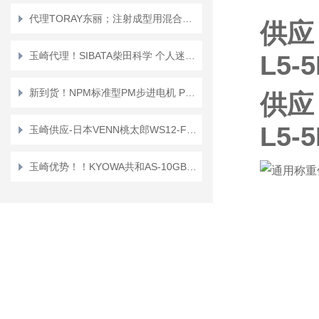
代理TORAY东丽；注射成型用混合喷嘴“TMN系列”TMN16*TMN20
供应
玉崎代理！SIBATA柴田科学 个人迷你泵 PMP-001 空气采样泵
L5-
新到货！NPM标准型PM步进电机 PFC25-48D1
供应
L5-
玉崎供应-日本VENN桃太郎WS12-F-65A电磁阀
玉崎优势！！KYOWA共和AS-10GB传感器