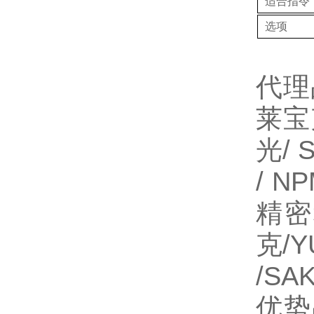
适合指令
选项
代理
莱宝
光/ 
/ N
精密
克/
/SA
优势