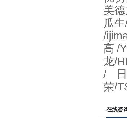
美德龙
瓜生
/i
高/
龙/H
/日
荣/T
在线咨