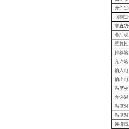
允许过
限制过
非直线
滞后现
重复性
推荐施
允许施
输入电
输出电
温度校
允许温
温度对
温度对
连接器