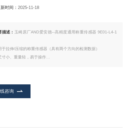
更新时间：
2025-11-18
要描述：
玉崎原厂AND爱安德--高精度通用称重传感器 9E01-L4-1
用于拉伸/压缩的称重传感器（具有两个方向的检测数据）
尺寸小、重量轻，易于操作
非常适合工程机械、农业机械等牵引力测量。
附测试报告
在线咨询