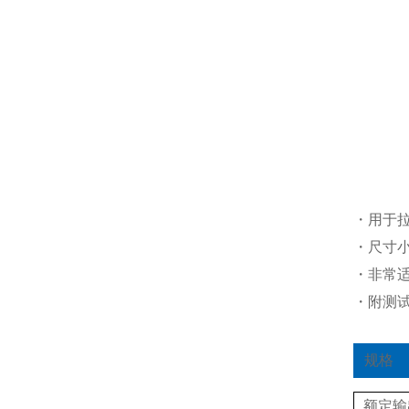
・用于
・尺寸
・非常
・附测
规格
额定输