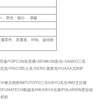
+，黑色：输出-，屏蔽
金属零件、承重座、环钩、旋转附
写速/TOPCON拓普康/ NEWKON新光/ SANKO三高
尼克/ PISCO匹士克 /SERIC索莱克/YUASA尤阿萨
CH東京精密/MITUTOYO三丰/URYU瓜生/IMV艾目微
置/FUNATECH船越龙/HIKARIYA光屋/POLARION普拉瑞
O鲁机欧