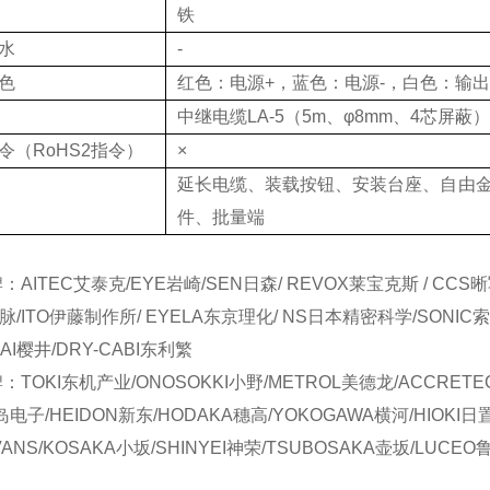
铁
水
-
色
红色：电源+，蓝色：电源-，白色：输出
中继电缆LA-5（5m、φ8mm、4芯屏蔽）
令
（RoHS2指令）
×
延长电缆、装载按钮、安装台座、自由
件、批量端
AITEC艾泰克/EYE岩崎/SEN日森/ REVOX莱宝克斯 / CCS晰
日脉/ITO伊藤制作所/ EYELA东京理化/ NS日本精密科学/SONIC索
RAI樱井/DRY-CABI东利繁
TOKI东机产业/ONOSOKKI小野/METROL美德龙/ACCRETE
a饭岛电子/HEIDON新东/HODAKA穗高/YOKOGAWA横河/HIOKI日
VANS/KOSAKA小坂/SHINYEI神荣/TSUBOSAKA壶坂/LUCE