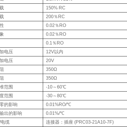
载
150% RC
载
200％RC
性
0.02％RO
象
0.02％RO
0.1％RO
加电压
12V以内
加电压
20V
阻
350Ω
阻
350Ω
准范围
-10～60℃
度范围
-30～80℃
零的影响
0.01%RO/℃
输出的影响
0.01%/℃
/电缆
连接器：插座 (PRC03-21A10-7F)