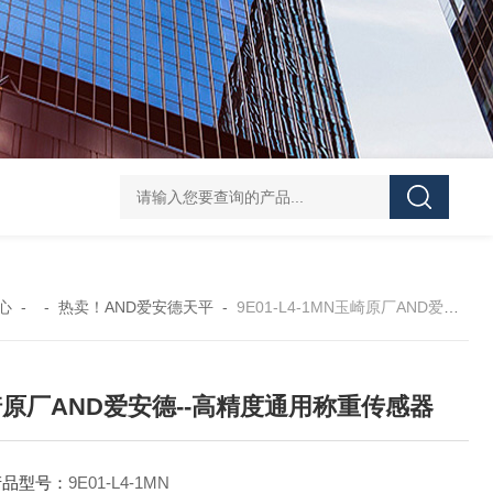
GH252当天发货AND爱安德分析电子天平
SJ-210当天发货三丰/Mituto
心
- -
热卖！AND爱安德天平
-
9E01-L4-1MN玉崎原厂AND爱安德--高精度通用称重传感器
原厂AND爱安德--高精度通用称重传感器
产品型号：
9E01-L4-1MN