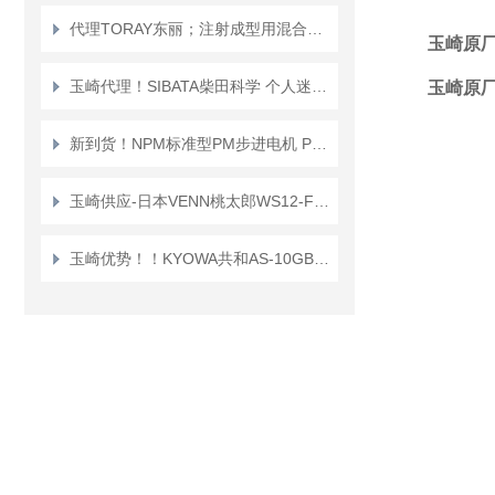
代理TORAY东丽；注射成型用混合喷嘴“TMN系列”TMN16*TMN20
玉崎原厂
玉崎代理！SIBATA柴田科学 个人迷你泵 PMP-001 空气采样泵
玉崎原厂
新到货！NPM标准型PM步进电机 PFC25-48D1
玉崎供应-日本VENN桃太郎WS12-F-65A电磁阀
玉崎优势！！KYOWA共和AS-10GB传感器