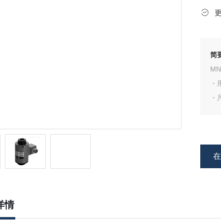
简
MN
・
・
・
・
详情