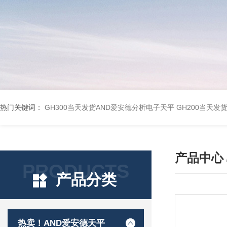
热门关键词：
GH300当天发货AND爱安德分析电子天平
GH200当天发
产品中心
PRODUCTS
产品分类
热卖！AND爱安德天平