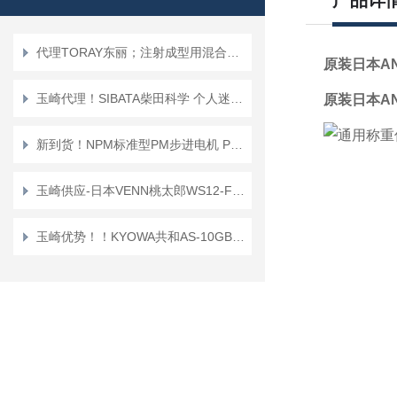
产品详
代理TORAY东丽；注射成型用混合喷嘴“TMN系列”TMN16*TMN20
原装日本A
玉崎代理！SIBATA柴田科学 个人迷你泵 PMP-001 空气采样泵
原装日本A
新到货！NPM标准型PM步进电机 PFC25-48D1
玉崎供应-日本VENN桃太郎WS12-F-65A电磁阀
玉崎优势！！KYOWA共和AS-10GB传感器