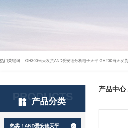
热门关键词：
GH300当天发货AND爱安德分析电子天平
GH200当天发
产品中心
PRODUCTS
产品分类
热卖！AND爱安德天平