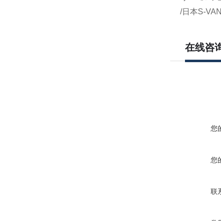
/日本S-VA
在线咨
您
您
联