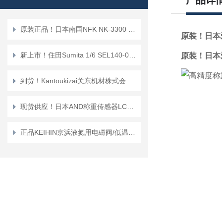
产品详
原装正品！日本南国NFK NK-3300 法兰式（无焊接）软管
原装！日本
新上市！住田Sumita 1/6 SEL140-038内窥镜镜头
原装！日本
到货！Kantoukizai关东机材株式会社KAB-08空气呼吸器
现货供应！日本AND称重传感器LCB03K010M
正品KEIHIN京浜液氮用电磁阀/低温阀“VSPD-LN2M系列”