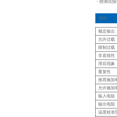
・附测试报
规格
额定输出
允许过载
限制过载
非直线性
滞后现象
重复性
推荐施加
允许施加
输入电阻
输出电阻
温度校准