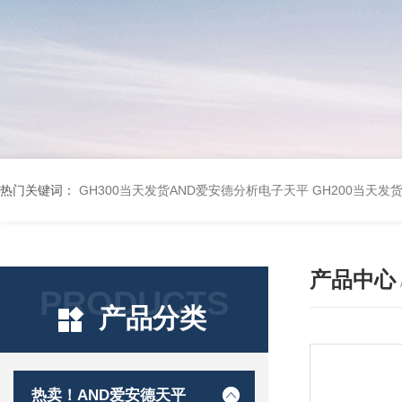
热门关键词：
GH300当天发货AND爱安德分析电子天平
GH200当天发
产品中心
PRODUCTS
产品分类
热卖！AND爱安德天平