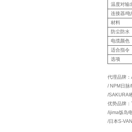
温度对输
连接器/电
材料
防尘防水
电缆颜色
适合指令
选项
代理品牌：AI
/ NPM日脉
/SAKURA
优势品牌：T
/ijima饭
/日本S-VA