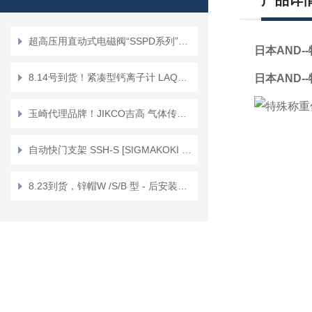
产品详
超高压用直动式电磁阀“SSPD系列”正品KEIHIN京浜
日本AND--
8.14号到货！紧凑型钙离子计 LAQUAtwin/防水 Ca+ Ca-11
日本AND--
玉崎代理品牌！JIKCO吉高 气体传感器单元 低漂移抗干扰 GT－ＨＤ
自动快门支架 SSH-S [SIGMAKOKI CO., LTD.]
8.23到货，锌帽W /S/B 型 - 后安装锚栓 Sanko Techno锌帽W-12X19