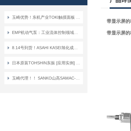
产品详
玉崎优势！东机产业TOKI触摸面板 TP-200EL型粘度计
带显示屏的
EMP机动气泵：工业流体控制领域的高效解决方案
带显示屏的
8.14号到货！ASAHI KASEI旭化成胶水分配器DM-350
日本原装TOHSHIN东振 [应用实例] 叶片泵
玉崎代理！！ SANKO山高SAMAC-FN 一体型膜厚计