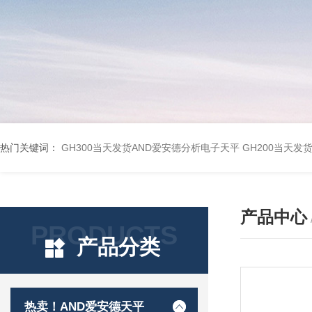
热门关键词：
GH300当天发货AND爱安德分析电子天平
GH200当天发
产品中心
PRODUCTS
产品分类
热卖！AND爱安德天平