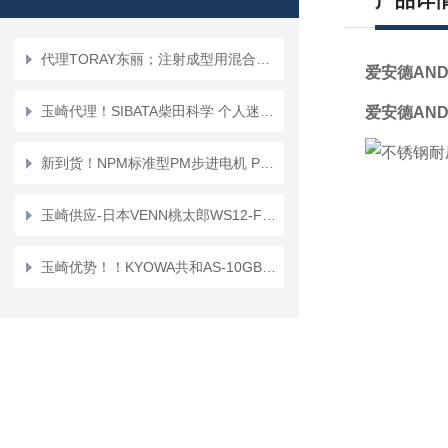
产品详
代理TORAY东丽；注射成型用混合喷嘴“TMN系列”TMN16*TMN20
爱安德AN
玉崎代理！SIBATA柴田科学 个人迷你泵 PMP-001 空气采样泵
爱安德AN
新到货！NPM标准型PM步进电机 PFC25-48D1
玉崎供应-日本VENN桃太郎WS12-F-65A电磁阀
玉崎优势！！KYOWA共和AS-10GB传感器