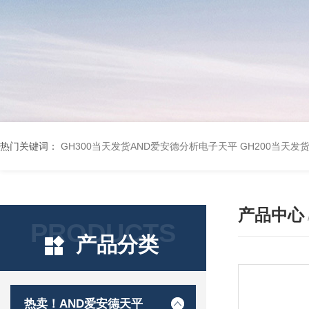
热门关键词：
GH300当天发货AND爱安德分析电子天平
GH200当天发
产品中心
PRODUCTS
产品分类
热卖！AND爱安德天平