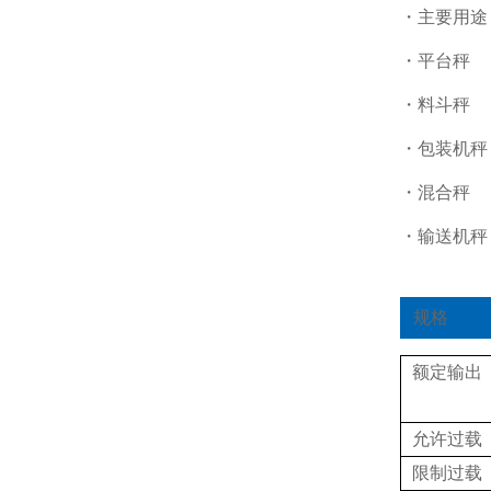
・主要用途
・平台秤
・料斗秤
・包装机秤
・混合秤
・输送机秤
规格
额定输出
允许过载
限制过载