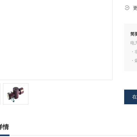
简
电力
・
・爆
・
・
・
・
・
・
详情