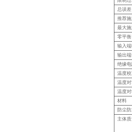
限制过
总误差
推荐施
最大施
零平衡
输入端
输出端
绝缘电
温度校
温度对
温度对
材料
防尘防
主体质