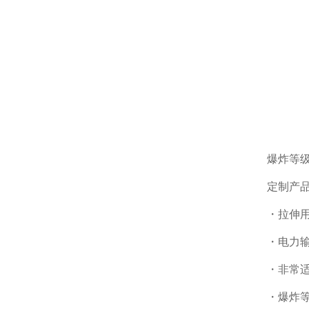
爆炸等级和
定制产
・拉伸
・电力输出
・非常
・爆炸等级