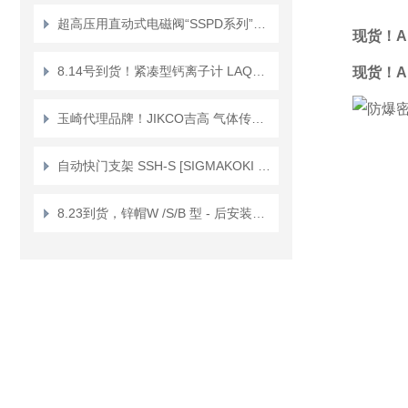
超高压用直动式电磁阀“SSPD系列”正品KEIHIN京浜
现货！A
8.14号到货！紧凑型钙离子计 LAQUAtwin/防水 Ca+ Ca-11
现货！A
玉崎代理品牌！JIKCO吉高 气体传感器单元 低漂移抗干扰 GT－ＨＤ
自动快门支架 SSH-S [SIGMAKOKI CO., LTD.]
8.23到货，锌帽W /S/B 型 - 后安装锚栓 Sanko Techno锌帽W-12X19