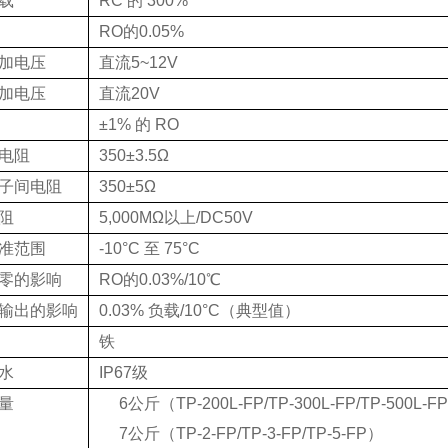
载
RC 的 300%
RO的0.05%
加电压
直流5~12V
加电压
直流20V
±1% 的 RO
电阻
350±3.5Ω
子间电阻
350±5Ω
阻
5,000MΩ以上/DC50V
准范围
-10°C 至 75°C
零的影响
RO的0.03%/10℃
输出的影响
0.03% 负载/10°C（典型值）
铁
水
IP67级
量
6公斤（TP-200L-FP/TP-300L-FP/TP-500L-FP
7公斤（TP-2-FP/TP-3-FP/TP-5-FP）