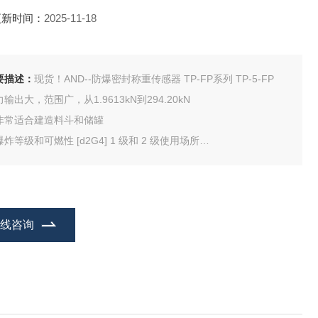
更新时间：
2025-11-18
要描述：
现货！AND--防爆密封称重传感器 TP-FP系列 TP-5-FP
输出大，范围广，从1.9613kN到294.20kN
非常适合建造料斗和储罐
炸等级和可燃性 [d2G4] 1 级和 2 级使用场所
主要用途
料斗秤
包装机秤
混合秤
在线咨询
输送机秤
测力