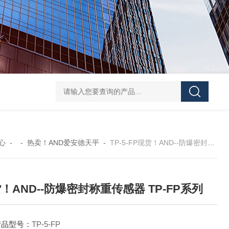
GH252当天发货AND爱安德分析电子天平
SJ-210当天发货三丰/Mituto
心
- -
热卖！AND爱安德天平
-
TP-5-FP现货！AND--防爆密封称重传感器 TP-FP系列
！AND--防爆密封称重传感器 TP-FP系列
产品型号：
TP-5-FP