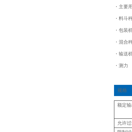
・主要
・料斗
・包装
・混合
・输送
・测力
规格
额定输
允许过