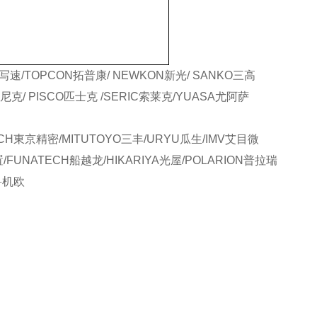
写速/TOPCON拓普康/ NEWKON新光/ SANKO三高
尼克/ PISCO匹士克 /SERIC索莱克/YUASA尤阿萨
CH東京精密/MITUTOYO三丰/URYU瓜生/IMV艾目微
置/FUNATECH船越龙/HIKARIYA光屋/POLARION普拉瑞
O鲁机欧