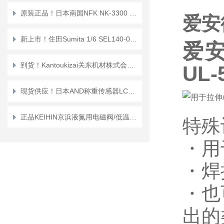
原装正品！日本南国NFK NK-3300 法兰式（无焊接）软管
爱安
新上市！住田Sumita 1/6 SEL140-038内窥镜镜头
爱安
到货！Kantoukizai关东机材株式会社KAB-08空气呼吸器
UL-
现货供应！日本AND称重传感器LCB03K010M
正品KEIHIN京浜液氮用电磁阀/低温阀“VSPD-LN2M系列”
特殊
・用
・焊
・也
出的