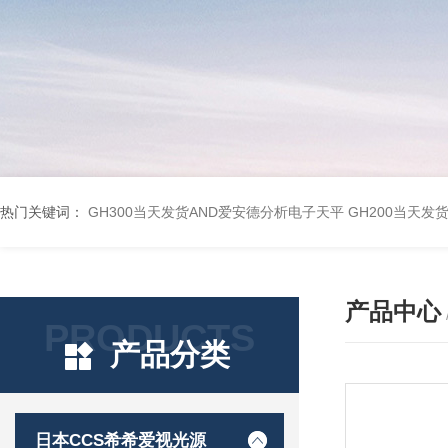
热门关键词：
GH300当天发货AND爱安德分析电子天平
GH200当天发
产品中心
PRODUCTS
产品分类
日本CCS希希爱视光源