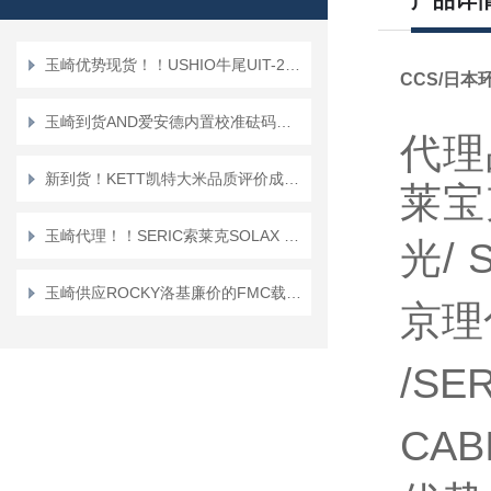
产品详
玉崎优势现货！！USHIO牛尾UIT-250型累积紫外线测量仪
CCS/日本
玉崎到货AND爱安德内置校准砝码的通用天平 GX-203A
代理
新到货！KETT凯特大米品质评价成分分析仪“AN-920”
莱宝
玉崎代理！！SERIC索莱克SOLAX 500W 型集尘器
光/ 
玉崎供应ROCKY洛基廉价的FMC载板RFM-BSV62413H2-CP（配备ALTERA FPGA）
京理
/SE
CA