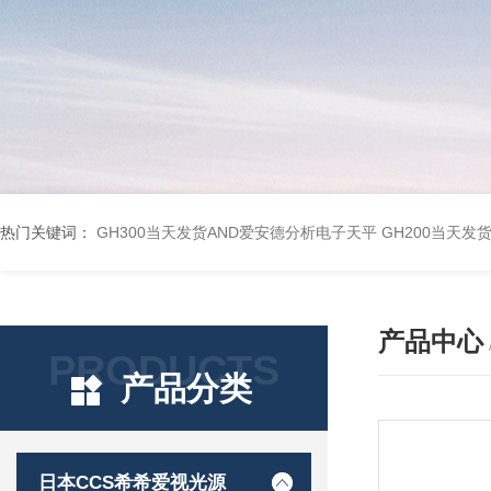
热门关键词：
GH300当天发货AND爱安德分析电子天平
GH200当天发
产品中心
PRODUCTS
产品分类
日本CCS希希爱视光源