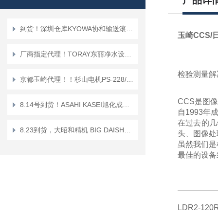
产品详
到货！深圳仓库KYOWA协和输送滚筒MR-X3-57-750-5YFAA
玉崎CCS
厂商指定代理！TORAY东丽净水设备 TSP-L
检验测量解
京都玉崎代理！！杉山电机PS-228/226 喷雾式涂油装置
CCS
是图像
8.14号到货！ASAHI KASEI旭化成胶水注入器支架HD-350
自1993
在过去的几
8.23到货，大昭和精机 BIG DAISHOWA位置传感器TM-100N
头、图像处
虽然我们是
最佳的设备
LDR2-120