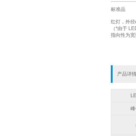
标准品
红灯，外径φ
（*由于 L
指向性为宽
产品详
L
峰