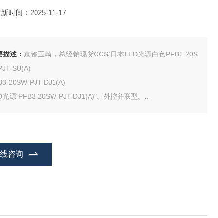
更新时间：
2025-11-17
要描述：
京都玉崎，总经销现货CCS/日本LED光源白色PFB3-20S
PJT-SU(A)
B3-20SW-PJT-DJ1(A)
D光源“PFB3-20SW-PJT-DJ1(A)"。外控并联型。
部尺寸为70mm宽x 150mm深x 100mm高（不包括连接器、旋钮、
等突出物）。
在线咨询