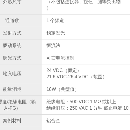
外形尺寸
（不包括连接器、旋钮、腿等突出物
）
通道数
1 个频道
发射方式
稳定发光
驱动系统
恒流法
调光方式
可变电流控制
24 VDC（额定）
输入电压
21.6 VDC-26.4 VDC（范围）
能量消耗
18W（典型值）
强度/绝缘电阻（输
绝缘电阻：500 VDC 1 MΩ 或以上
入-FG）
绝缘耐压：250 VAC 1 分钟 截止电流 10
案例材料
铝合金