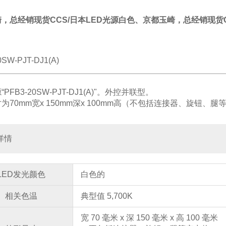
，总经销现货CCS/日本LED光源白色
、
京都玉崎，总经销现货C
0SW-PJT-DJ1(A)
PFB3-20SW-PJT-DJ1(A)"。
外控并联型。
为70mm宽x 150mm深x 100mm高（不包括连接器、旋钮、
详情
LED发光颜色
白色的
相关色温
典型值 5,700K
宽 70 毫米 x 深 150 毫米 x 高 100 毫米