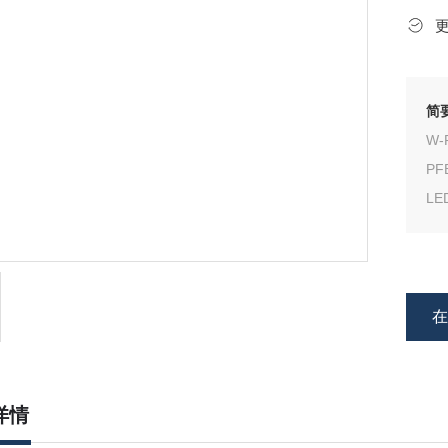
简
W-
PF
LE
外
腿
详情