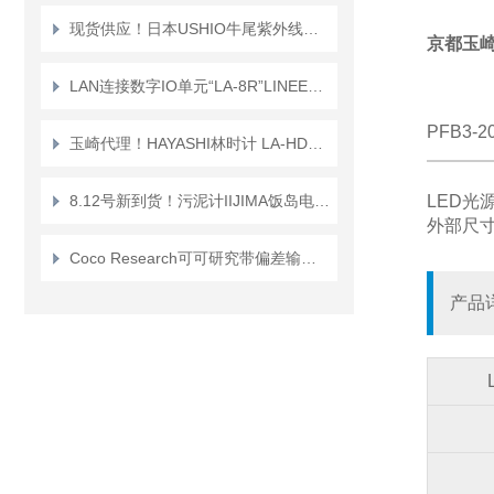
现货供应！日本USHIO牛尾紫外线灯管UVL-6000-O
京都玉崎
LAN连接数字IO单元“LA-8R”LINEEYE蓝音爱
PFB3-2
玉崎代理！HAYASHI林时计 LA-HDF8010 可调亮度 LED 视觉光源控制器
8.12号新到货！污泥计IIJIMA饭岛电子界面计MLSS 计
LED光源“
外部尺寸
Coco Research可可研究带偏差输出的分析 F/V 转换器 KAZ-723A
产品