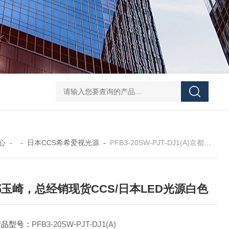
GH252当天发货AND爱安德分析电子天平
SJ-210当天发货三丰/Mituto
心
- -
日本CCS希希爱视光源
-
PFB3-20SW-PJT-DJ1(A)京都玉崎，总经销现货CCS/日本LED光源白色
玉崎，总经销现货CCS/日本LED光源白色
产品型号：
PFB3-20SW-PJT-DJ1(A)