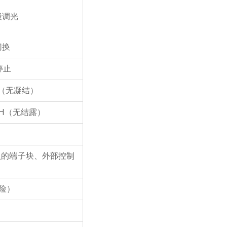
级调光
切换
停止
RH（无凝结）
 RH（无结露）
入的端子块、外部控制
风险）