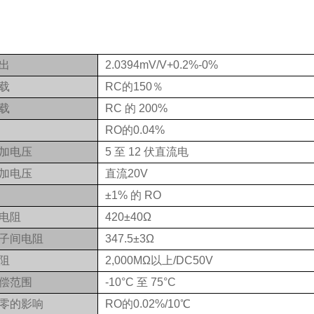
出
2.0394mV/V+0.2%-0%
载
RC的150％
载
RC 的 200%
RO的0.04%
加电压
5 至 12 伏直流电
加电压
直流20V
±1% 的 RO
电阻
420±40Ω
子间电阻
347.5±3Ω
阻
2,000MΩ以上/DC50V
偿范围
-
10°C 至 75°C
零的影响
RO的0.02%/10℃