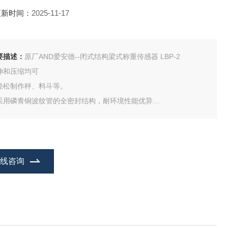
更新时间：
2025-11-17
要描述：
原厂AND爱安德--闭式结构梁式称重传感器 LBP-2
伸和压缩均可
轻松制作秤、料斗等。
采用磷青铜波纹管的全密封结构，耐环境性能优异
主要用途
平台秤
料斗秤
包装机秤
在线咨询
组合秤
部分定制产品