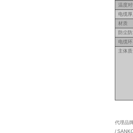
温度对
电缆厚
材质
防尘防
电缆环
主体质
代理品牌：
/ SAN