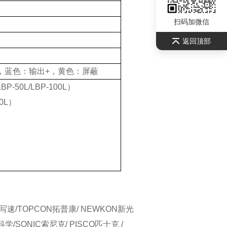
扫码加微信
返回顶部
，蓝色：输出+，黄色：屏蔽
LBP-50L/LBP-100L）
00L）
晰写速/TOPCON拓普康/ NEWKON新光
学/SONIC索尼克/ PISCO匹士克 /