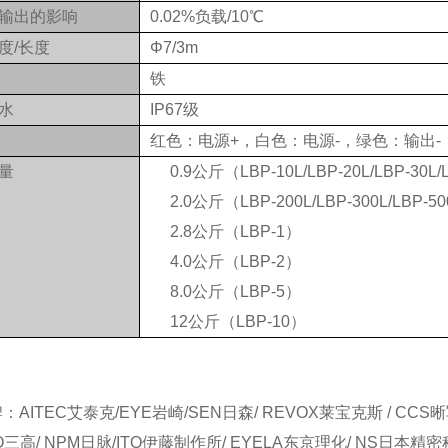
输出的影响
0.02%负载/10℃
度/长度
Φ7/3m
铁
水
IP67级
红色：电源+，白色：电源-，绿色：输出-
量
0.9公斤（LBP-10L/LBP-20L/LBP-30L/
2.0公斤（LBP-200L/LBP-300L/LBP-5
2.8公斤（LBP-1）
4.0公斤（LBP-2）
8.0公斤（LBP-5）
12公斤（LBP-10）
AITEC艾泰克/EYE岩崎/SEN日森/ REVOX莱宝克斯 / CCS
KO三高/ NPM日脉/ITO伊藤制作所/ EYELA东京理化/ NS日本精密科