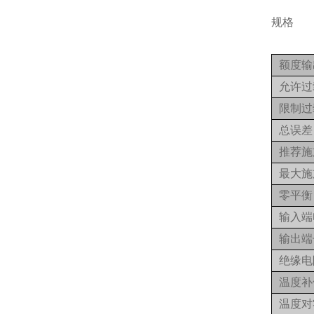
规格
额度输
允许过
限制过
总误差
推荐施
最大施
零平衡
输入端
输出端
绝缘电
温度补
温度对