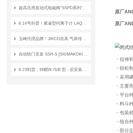
超高压用直动式电磁阀“SSPD系列”正品KEIHIN京浜
原厂AN
8.14号到货！紧凑型钙离子计 LAQUAtwin/防水 Ca+ Ca-11
原厂AN
玉崎代理品牌！JIKCO吉高 气体传感器单元 低漂移抗干扰 GT－ＨＤ
自动快门支架 SSH-S [SIGMAKOKI CO., LTD.]
・拉伸
・轻松
8.23到货，锌帽W /S/B 型 - 后安装锚栓 Sanko Techno锌帽W-12X19
・采用
・主要
・平台
・料斗
・包装
・组合
・部分