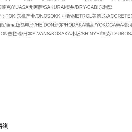
索莱克/YUASA尤阿萨/SAKURAI樱井/DRY-CABI东利繁
TOKI东机产业/ONOSOKKI小野/METROL美德龙/ACCRETE
微/ijima饭岛电子/HEIDON新东/HODAKA穗高/YOKOGAWA横河
RION普拉瑞/日本S-VANS/KOSAKA小坂/SHINYEI神荣/TSUBO
咨询