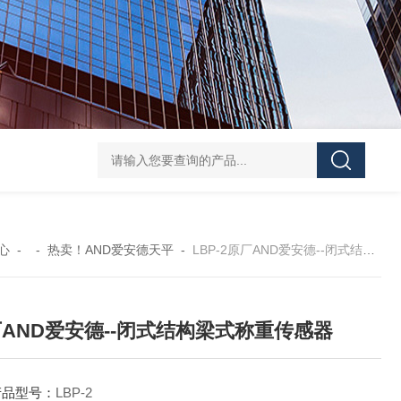
GH252当天发货AND爱安德分析电子天平
SJ-210当天发货三丰/Mituto
心
- -
热卖！AND爱安德天平
-
LBP-2原厂AND爱安德--闭式结构梁式称重传感器
AND爱安德--闭式结构梁式称重传感器
产品型号：
LBP-2