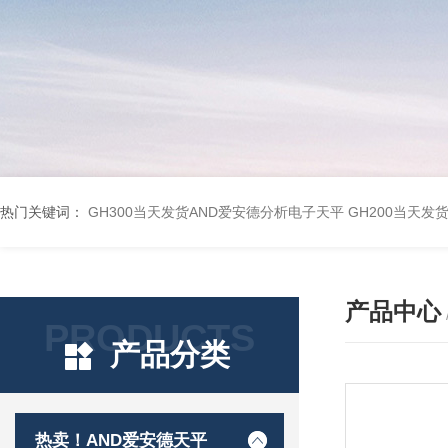
热门关键词：
GH300当天发货AND爱安德分析电子天平
GH200当天发
产品中心
PRODUCTS
产品分类
热卖！AND爱安德天平