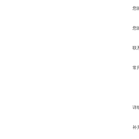
您
您
联
常
详
补