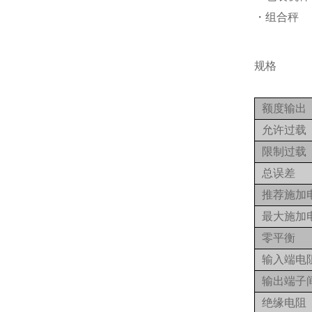
・组合秤
规格
额度输出
允许过载
限制过载
总误差
推荐施加
最大施加
零平衡
输入端电
输出端子
绝缘电阻