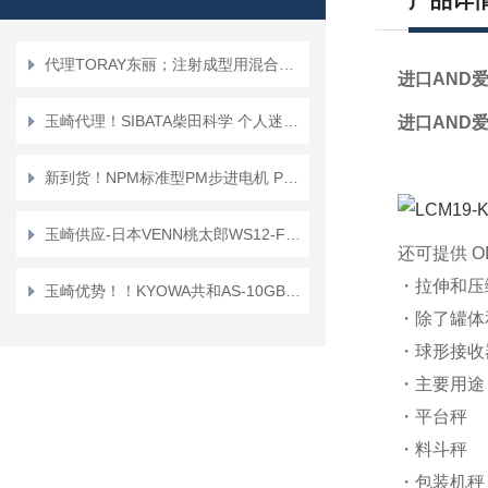
产品详
代理TORAY东丽；注射成型用混合喷嘴“TMN系列”TMN16*TMN20
进口AND
玉崎代理！SIBATA柴田科学 个人迷你泵 PMP-001 空气采样泵
进口AND
新到货！NPM标准型PM步进电机 PFC25-48D1
玉崎供应-日本VENN桃太郎WS12-F-65A电磁阀
还可提供 O
・拉伸和压
玉崎优势！！KYOWA共和AS-10GB传感器
・除了罐体
・球形接收
・主要用途
・平台秤
・料斗秤
・包装机秤