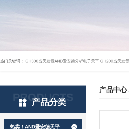
热门关键词：
GH300当天发货AND爱安德分析电子天平
GH200当天发
产品中心
PRODUCTS
产品分类
热卖！AND爱安德天平