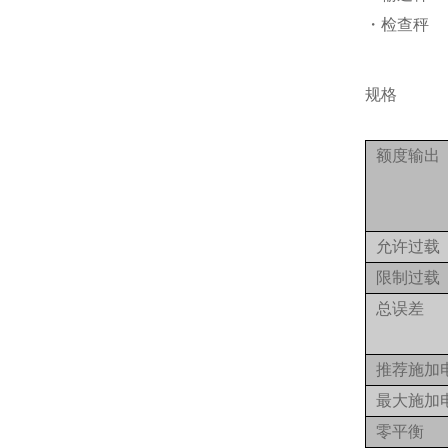
・检查秤
规格
额度输出
允许过载
限制过载
总误差
推荐施加
最大施加
零平衡