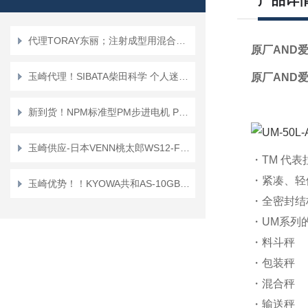
产品详
代理TORAY东丽；注射成型用混合喷嘴“TMN系列”TMN16*TMN20
原厂AND
玉崎代理！SIBATA柴田科学 个人迷你泵 PMP-001 空气采样泵
原厂AND
新到货！NPM标准型PM步进电机 PFC25-48D1
玉崎供应-日本VENN桃太郎WS12-F-65A电磁阀
・TM 代表
・紧凑、轻
玉崎优势！！KYOWA共和AS-10GB传感器
・全密封结
・UM系列
・料斗秤
・包装秤
・混合秤
・输送秤