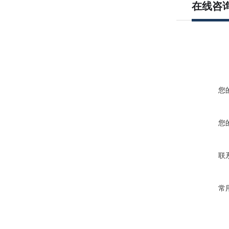
在线咨
您
您
联
常