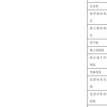
总误差
推荐施加电
压
最大施加电
压
零平衡
输入端电阻
输出端子间
电阻
绝缘电阻
温度校准范
围
温度对零的
影响