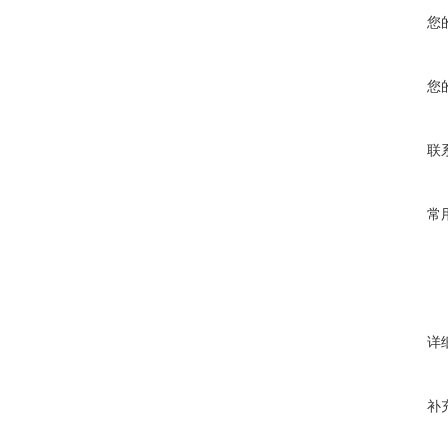
您
您
联
常
详
补