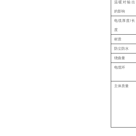
温暖对输出
的影响
电缆厚度/长
度
材质
防尘防水
绕曲量
电缆环
主体质量