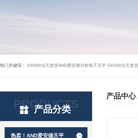
热门关键词：
GH300当天发货AND爱安德分析电子天平
GH200当天发
产品中心
PRODUCTS
产品分类
热卖！AND爱安德天平