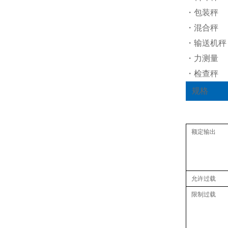
・包装秤
・混合秤
・输送机秤
・力测量
・检查秤
规格
额定输出
允许过载
限制过载