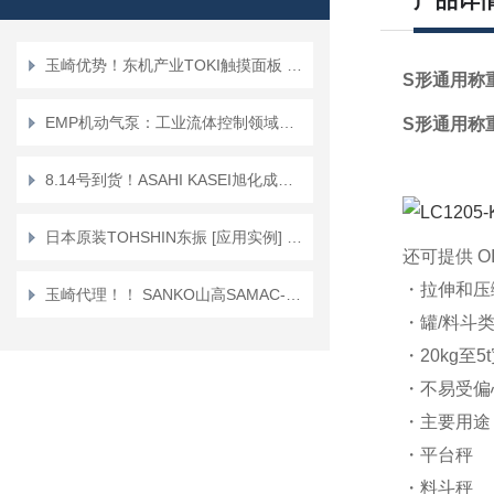
产品详
玉崎优势！东机产业TOKI触摸面板 TP-200EL型粘度计
S形通用称
EMP机动气泵：工业流体控制领域的高效解决方案
S形通用称
8.14号到货！ASAHI KASEI旭化成胶水分配器DM-350
日本原装TOHSHIN东振 [应用实例] 叶片泵
还可提供 OI
・拉伸和压
玉崎代理！！ SANKO山高SAMAC-FN 一体型膜厚计
・罐/料斗
・20kg至5
・不易受偏
・主要用途
・平台秤
・料斗秤