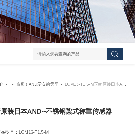
GH252当天发货AND爱安德分析电子天平
SJ-210当天发货三丰/Mituto
心
- -
热卖！AND爱安德天平
-
LCM13-T1.5-M玉崎原装日本AND--不锈钢梁式称重传感器
原装日本AND--不锈钢梁式称重传感器
产品型号：
LCM13-T1.5-M