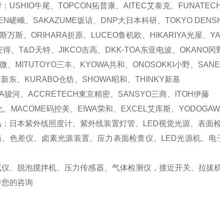
：USHIO牛尾、TOPCON拓普康、AITEC艾泰克、FUNATE
DEN嵯峨、SAKAZUME坂诘、DNP大日本科研、TOKYO DENS
NS斯万斯、ORIHARA折原、LUCEO鲁机欧、HIKARIYA光屋、Y
安得、T&D天特、JIKCO吉高、DKK-TOA东亚电波、OKANO冈
目微、MITUTOYO三丰、KYOWA共和、ONOSOKKI小野、SANE
ON新东、KURABO仓纺、SHOWA昭和、THINKY新基
GA骏河、ACCRETECH東京精密、SANSYO三商、ITOH伊藤
化、MACOME码控美、EIWA荣和、EXCEL艾库斯、YODOGA
品：日本紫外线照度计、紫外线装置灯管、LED视觉光源、表面
箱、色差仪、卤素光源装置、应力表面检查仪、LED光源机、电
试仪、脱泡搅拌机、压力传感器、气体检测仪，接近开关、拉拔
待您的咨询