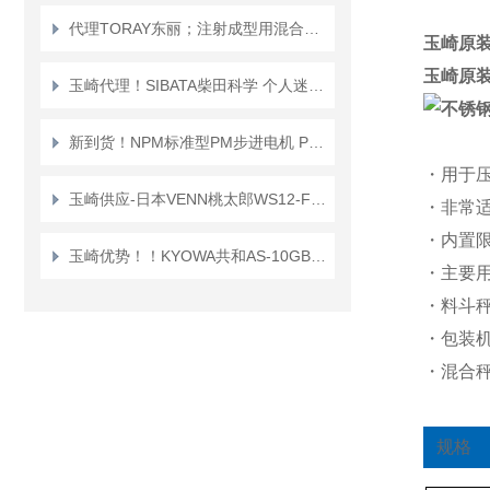
代理TORAY东丽；注射成型用混合喷嘴“TMN系列”TMN16*TMN20
玉崎原装
玉崎原装
玉崎代理！SIBATA柴田科学 个人迷你泵 PMP-001 空气采样泵
新到货！NPM标准型PM步进电机 PFC25-48D1
・用于
玉崎供应-日本VENN桃太郎WS12-F-65A电磁阀
・非常适
・内置
玉崎优势！！KYOWA共和AS-10GB传感器
・主要
・料斗
・包装
・混合
规格