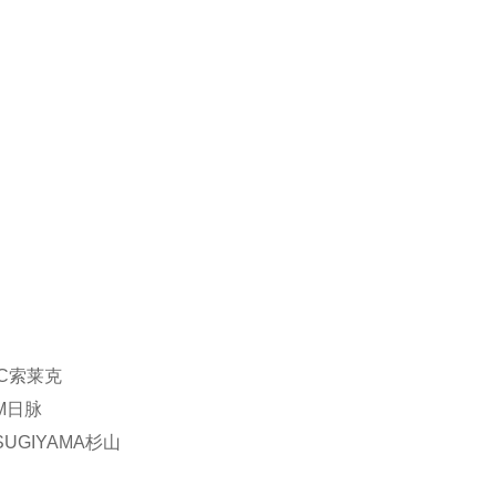
IC索莱克
M日脉
UGIYAMA杉山