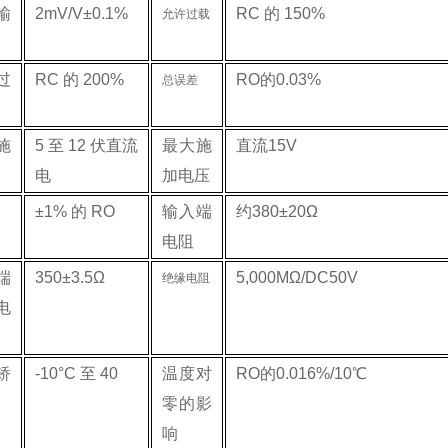
输
2mV/V±0.1%
RC 的 150%
允许过载
过
RC 的 200%
RO的0.03%
总误差
施
5 至 12 伏直流
最大施
直流15V
电
加电压
±1% 的 RO
输入端
约380±20Ω
电阻
端
350±3.5Ω
5,000MΩ/DC50V
绝缘电阻
电
矫
-10°C 至 40
温度对
RO的0.016%/10℃
零的影
响