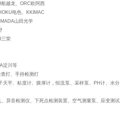
CH船越龙、ORC欧阿西
HOKU电色、KKIMAC
AMADA山田光学
野
I三荣
WA淀川等
检查灯、手持检测灯
子天平、粘度计、膜厚计，恒流泵、采样泵、PH计、水分
机、异音检测仪、下死点检测装置、空气测量泵、应变测试