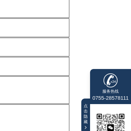
服务热线
0755-28578111
点
击
隐
藏