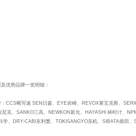
理及优势品牌一览明细：
：CCS晰写速 SEN日森、EYE岩崎、REVOX莱宝克斯、SER
C索尼克、SANKO三高、NEWKON新光、HAYASHI 林时计、NP
学、DRY-CABI东利繁、TOKISANGYO东机、SIBATA柴田、S