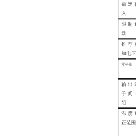
额定
入
限制
载
推荐
加电压
零平衡
输出
子间
阻
温度
正范围