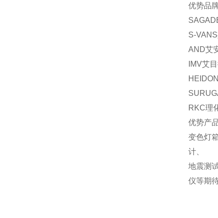
优势品牌
SAGA
S-VA
AND艾
IMV艾
HEID
SURU
RKC理
优势产
变色灯
计、
地震测
仪等期