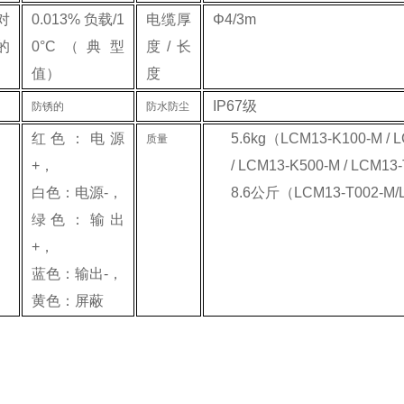
对
0.013% 负载/1
电缆厚
Φ4/3m
的
0°C（典型
度/长
值）
度
IP67级
防锈的
防水防尘
红色：电源
5.6kg（LCM13-K100-M / L
质量
+，
/ LCM13-K500-M / LCM13
白色：电源-，
8.6公斤（LCM13-T002-M/
绿色：输出
+，
蓝色：输出-，
黄色：屏蔽