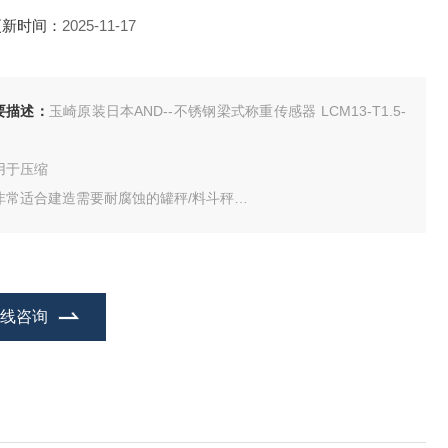
更新时间：
2025-11-17
要描述：
玉崎原装日本AND--不锈钢梁式称重传感器 LCM13-T1.5-
用于压缩
非常适合建造需要耐腐蚀的罐秤/料斗秤
内置限位机构和预先调节的限位间隙，方便安装
主要用途
料斗秤
包装机秤
在线咨询
混合秤