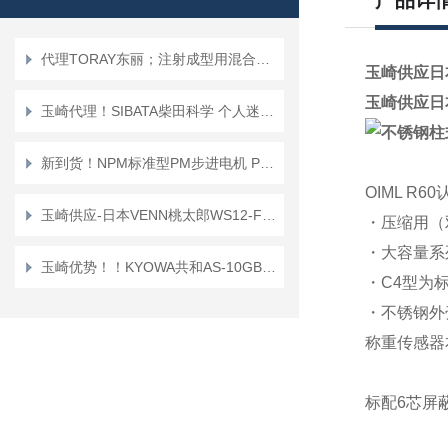
产品详
代理TORAY东丽；注射成型用混合喷嘴“TMN系列”TMN16*TMN20
玉崎供应日
玉崎供应日
玉崎代理！SIBATA柴田科学 个人迷你泵 PMP-001 空气采样泵
新到货！NPM标准型PM步进电机 PFC25-48D1
OIML R6
玉崎供应-日本VENN桃太郎WS12-F-65A电磁阀
・压缩用（
・大容量系
玉崎优势！！KYOWA共和AS-10GB传感器
・C4型为
・不锈钢外壳
称重传感器
标配6芯屏蔽