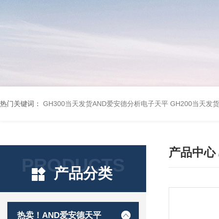
热门关键词：
GH300当天发货AND爱安德分析电子天平
GH200当天发
产品中心
PRODUCTS
产品分类
热卖！AND爱安德天平