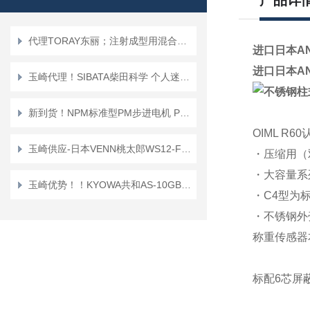
产品详
代理TORAY东丽；注射成型用混合喷嘴“TMN系列”TMN16*TMN20
进口日本A
进口日本A
玉崎代理！SIBATA柴田科学 个人迷你泵 PMP-001 空气采样泵
新到货！NPM标准型PM步进电机 PFC25-48D1
OIML R6
玉崎供应-日本VENN桃太郎WS12-F-65A电磁阀
・压缩用（
・大容量系
玉崎优势！！KYOWA共和AS-10GB传感器
・C4型为
・不锈钢外壳
称重传感器
标配6芯屏蔽