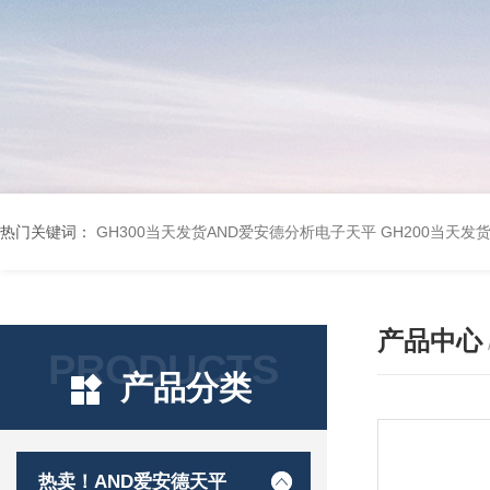
热门关键词：
GH300当天发货AND爱安德分析电子天平
GH200当天发
产品中心
PRODUCTS
产品分类
热卖！AND爱安德天平