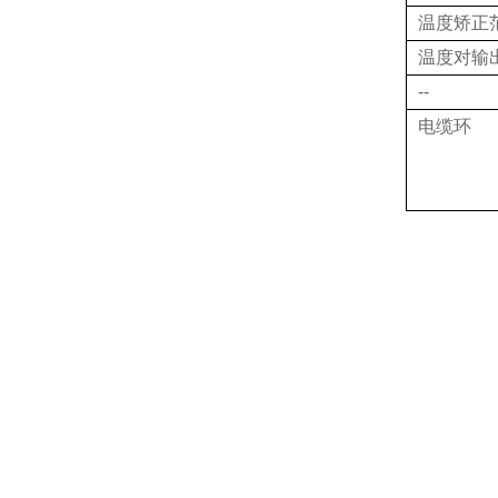
温度矫正
温度对输
--
电缆环