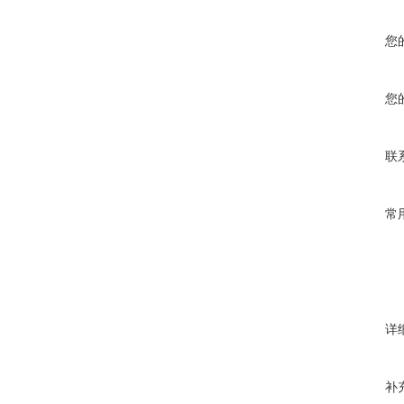
您
您
联
常
详
补