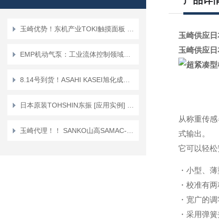
产品详
玉崎优势！东机产业TOKI触摸面板 TP-200EL型粘度计
玉崎供应日
玉崎供应日
EMP机动气泵：工业流体控制领域的高效解决方案
8.14号到货！ASAHI KASEI旭化成胶水分配器DM-350
日本原装TOHSHIN东振 [应用实例] 叶片泵
从称重传感器
玉崎代理！！ SANKO山高SAMAC-FN 一体型膜厚计
式输出。
它可以轻松
・小型、薄
・校准有两
・宽广的调零
・采用弹簧