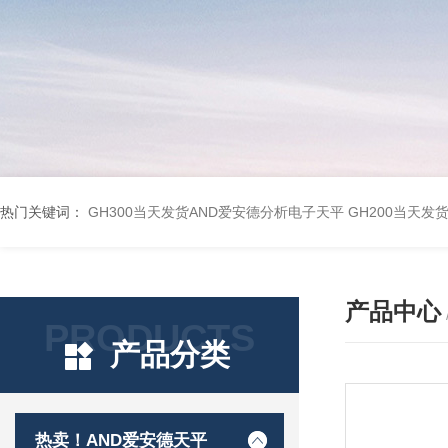
热门关键词：
GH300当天发货AND爱安德分析电子天平
GH200当天发
产品中心
PRODUCTS
产品分类
热卖！AND爱安德天平