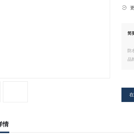
简
防
品
特
● 
详情