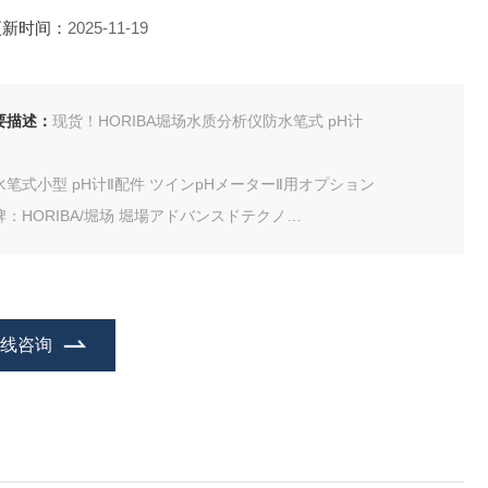
更新时间：
2025-11-19
要描述：
现货！HORIBA堀场水质分析仪防水笔式 pH计
水笔式小型 pH计Ⅱ配件 ツインpHメーターⅡ用オプション
牌：HORIBA/堀场 堀場アドバンスドテクノ
点：
备用pH电极(1-9207-41/1-9207-42)
在线咨询