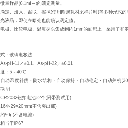
行微量样品(0.1ml～)的滴定测量。
行滴定、浸入、舀取、擦拭(使用附属耗材采样片时)等多种形式的
背光液晶，即使在暗处也能确认测定值。
玻璃电极、比较电极、温度探头集成到约1mm的面积上，采用了
方式：玻璃电极法
s-pH-11／±0.1、As-pH-22／±0.01
温度：5～40℃
：自动温度补偿・防水结构・自动保持・自动稳定・自动关机(30分
整功能
：CR2032钮扣电池×2个(附带测试用)
164×29×20mm(不含突出部)
约50g(不含电池)
相当于IP67