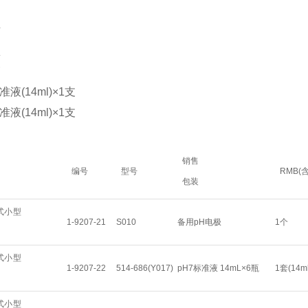
片
盒
管
准液(14ml)×1支
准液(14ml)×1支
销售
编号
型号
RMB(
包装
1-9207-21
S010
备用pH电极
1个
1-9207-22
514-686(Y017)
pH7标准液 14mL×6瓶
1套(14m