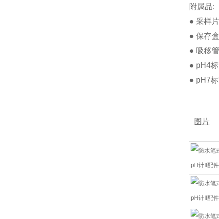
附属品:
● 采样
● 保存
● 吸移
● pH4标
● pH7标
图片