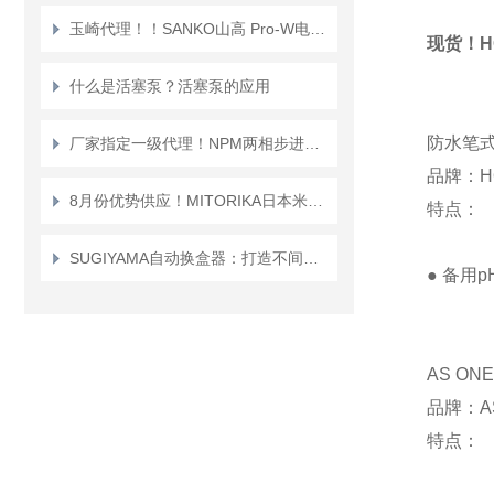
玉崎代理！！SANKO山高 Pro-W电磁模拟涂层厚度计
现货！H
什么是活塞泵？活塞泵的应用
防水笔式
厂家指定一级代理！NPM两相步进电机PF35-48P1（48步规格）
品牌：H
8月份优势供应！MITORIKA日本米特里卡紫外线灯管HISCO-239-0354
特点：
SUGIYAMA自动换盒器：打造不间断生产的智能节拍大师
● 备用pH
AS ON
品牌：A
特点：