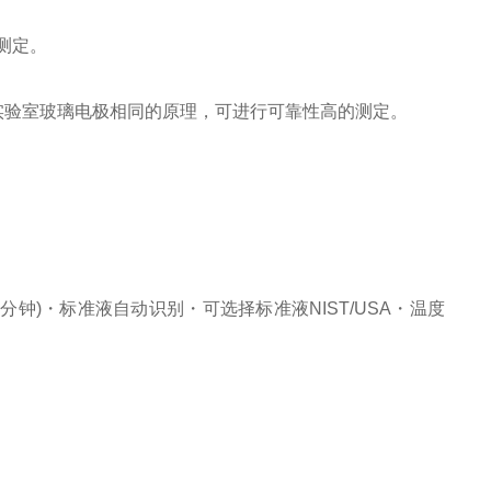
测定。
和实验室玻璃电极相同的原理，可进行可靠性高的测定。
钟)・标准液自动识别・可选择标准液NIST/USA・温度