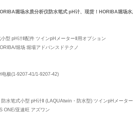
ORIBA堀场水质分析仪防水笔式 pH计
、
现货！HORIBA堀场
小型 pH计Ⅱ配件 ツインpHメーターⅡ用オプション
ORIBA/堀场 堀場アドバンスドテクノ
电极(1-9207-41/1-9207-42)
E 防水笔式小型 pH计Ⅱ (LAQUAtwin・防水型) ツインpHメーターⅡ
S ONE/亚速旺 アズワン