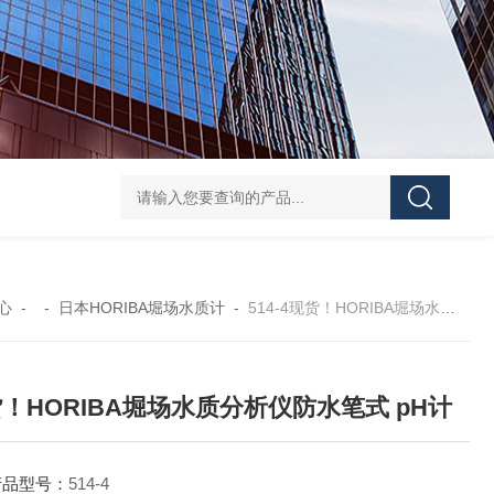
GH252当天发货AND爱安德分析电子天平
SJ-210当天发货三丰/Mituto
心
- -
日本HORIBA堀场水质计
-
514-4现货！HORIBA堀场水质分析仪防水笔式 pH计
！HORIBA堀场水质分析仪防水笔式 pH计
产品型号：
514-4