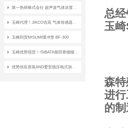
第一热研株式会社 超声波气体浓度计“US系列”US-100-5VS/US-1X/US-2E
总经
玉崎代理！JIKCO吉高 气体传感器单元 原位非接触测量 ＧT－O2-L
玉崎
玉崎到货MISUMI缓冲垫 BF-300
玉崎优势现货！!SIBATA柴田香烟烟雾发生器SG-300
优势供应原装AND爱安德压电式加速度变换器SV1106
森特
进行
的制